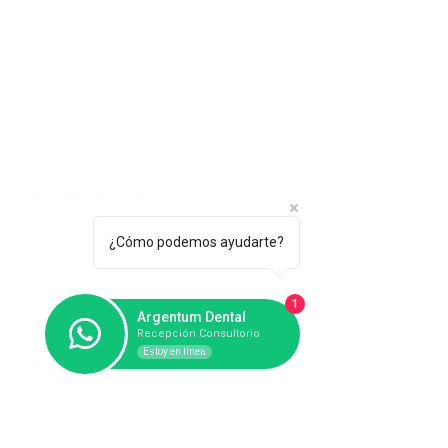
TORRE MEDICA OTAY
Rampa Aeropuerto #16000, piso 4, Local 406, Colonia La
Pechuga ,C.P. 22425, Tijuana B.C.
Servicios dentales
Odontología General
Alineadores transparentes
¿Cómo podemos ayudarte?
Implantes dentales
1
Argentum Dental
Tratamiento de ortodoncia
Recepción Consultorio
Estoy en línea
Prótesis Completa y Parcial
Tratamientos Restaurativos
Extracciones Dentales