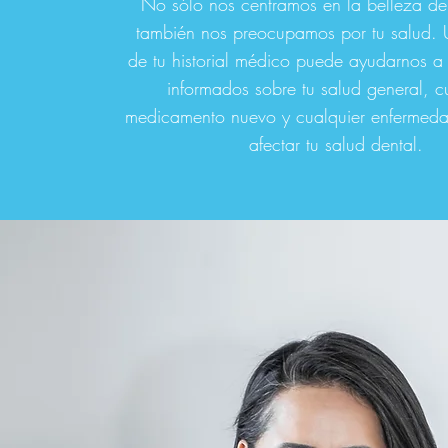
No sólo nos centramos en la belleza de 
también nos preocupamos por tu salud. U
de tu historial médico puede ayudarnos a
informados sobre tu salud general, c
medicamento nuevo y cualquier enfermed
afectar tu salud dental.