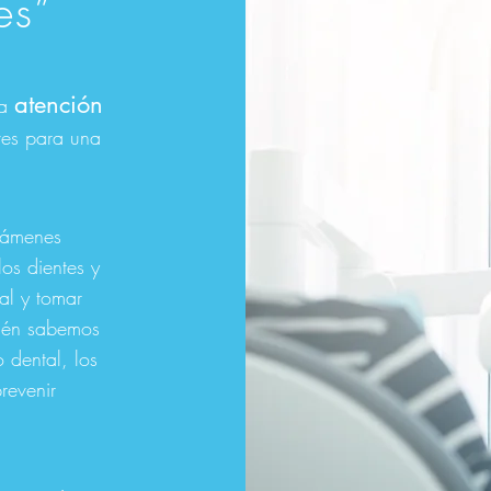
es”
atención
la
ves para una
xámenes
los dientes y
al y tomar
bién sabemos
o dental, los
prevenir