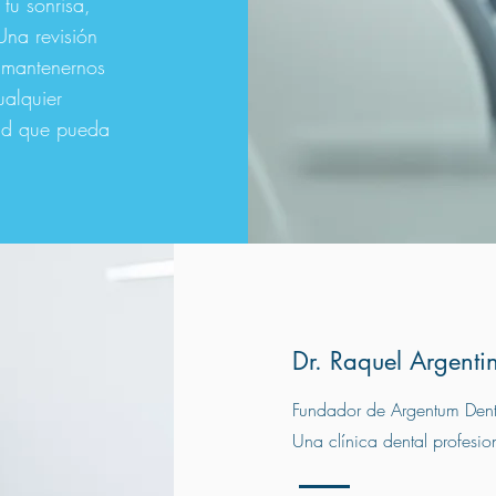
tu sonrisa,
na revisión
 mantenernos
ualquier
ad que pueda
Dr. Raquel Argent
Fundador de Argentum Den
Una clínica dental profesion